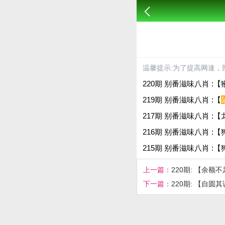
温馨提示:为了提高网速，
220期 别番滋味八肖 :【
219期 别番滋味八肖 :【
217期 别番滋味八肖 :
216期 别番滋味八肖 :【
215期 别番滋味八肖 :
上一篇：
220期: 【余额
下一篇：
220期: 【自圆