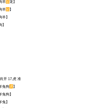
狗羊
鼠
龙】
狗羊
鼠
】
狗羊】
狗】
】
开 17,虎 准
羊兔狗
虎
】
羊兔狗】
羊兔】