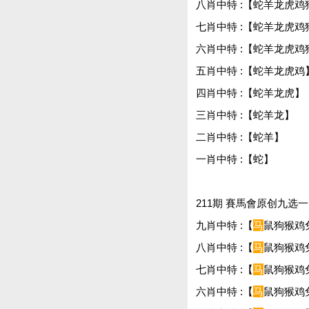
八肖中特 :【蛇羊龙虎鸡
七肖中特 :【蛇羊龙虎鸡
六肖中特 :【蛇羊龙虎鸡
五肖中特 :【蛇羊龙虎鸡
四肖中特 :【蛇羊龙虎】
三肖中特 :【蛇羊龙】
二肖中特 :【蛇羊】
一肖中特 :【蛇】
211期 賽馬會原创九选一肖
九肖中特 :【
马
鼠狗猴鸡
八肖中特 :【
马
鼠狗猴鸡
七肖中特 :【
马
鼠狗猴鸡
六肖中特 :【
马
鼠狗猴鸡