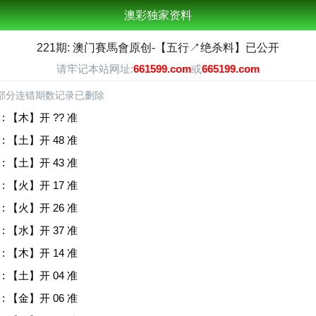
澳彩独家资料
221期: 澳门賽馬會原创-【五行↗绝杀料】已公开
请牢记本站网址:
661599.com
或
665199.com
部分连错期数记录已删除
: 【木】开 ?? 准
: 【土】开 48 准
: 【土】开 43 准
: 【火】开 17 准
: 【火】开 26 准
: 【水】开 37 准
: 【木】开 14 准
: 【土】开 04 准
: 【金】开 06 准