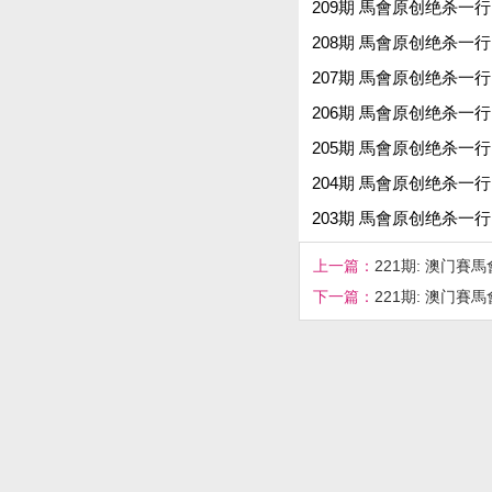
209期 馬會原创绝杀一行 
208期 馬會原创绝杀一行 
207期 馬會原创绝杀一行 
206期 馬會原创绝杀一行 
205期 馬會原创绝杀一行 
204期 馬會原创绝杀一行 
203期 馬會原创绝杀一行 
上一篇：
221期: 澳门
下一篇：
221期: 澳门