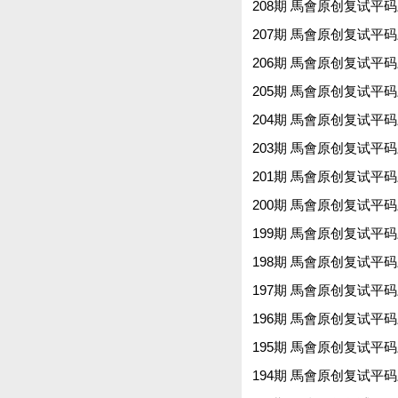
208期 馬會原创复试平码三中
207期 馬會原创复试平码三中三 :
206期 馬會原创复试平码三
205期 馬會原创复试平码三
204期 馬會原创复试平码三中三 
203期 馬會原创复试平码三中三 
201期 馬會原创复试平码
200期 馬會原创复试平码三中
199期 馬會原创复试平码三中三 
198期 馬會原创复试平码三中三
197期 馬會原创复试平码三中
196期 馬會原创复试平码三中三 :
195期 馬會原创复试平码三中三 
194期 馬會原创复试平码三中