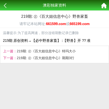
澳彩独家资料
219期: ㊣《百大姐信息中心》野兽家畜
请牢记本站网址:
661599.com
或
665199.com
温馨提示:为了提高网速，部分连错期数记录已删除
219期 原创资料→【必中野兽家畜】 :【野兽】开 ?? 准
上一篇：
219期: ㊣《百大姐信息中心》特玛大小
下一篇：
219期: ㊣《百大姐信息中心》期期3行