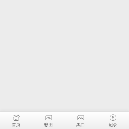
首页
彩图
黑白
记录