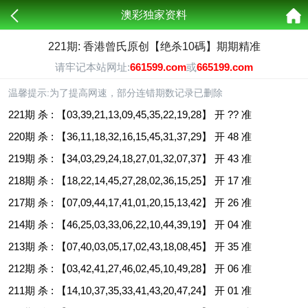
澳彩独家资料
221期: 香港曾氏原创【绝杀10碼】期期精准
请牢记本站网址:
661599.com
或
665199.com
温馨提示:为了提高网速，部分连错期数记录已删除
221期 杀 : 【03,39,21,13,09,45,35,22,19,28】 开 ?? 准
220期 杀 : 【36,11,18,32,16,15,45,31,37,29】 开 48 准
219期 杀 : 【34,03,29,24,18,27,01,32,07,37】 开 43 准
218期 杀 : 【18,22,14,45,27,28,02,36,15,25】 开 17 准
217期 杀 : 【07,09,44,17,41,01,20,15,13,42】 开 26 准
214期 杀 : 【46,25,03,33,06,22,10,44,39,19】 开 04 准
213期 杀 : 【07,40,03,05,17,02,43,18,08,45】 开 35 准
212期 杀 : 【03,42,41,27,46,02,45,10,49,28】 开 06 准
211期 杀 : 【14,10,37,35,33,41,43,20,47,24】 开 01 准