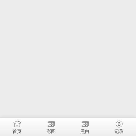
首页
彩图
黑白
记录