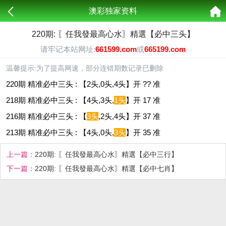
澳彩独家资料
220期: 〖任我發最高心水〗精選【必中三头】
请牢记本站网址:
661599.com
或
665199.com
温馨提示:为了提高网速，部分连错期数记录已删除
220期 精准必中三头 : 【2头,0头,4头】开 ?? 准
218期 精准必中三头 : 【4头,3头,
1头
】开 17 准
216期 精准必中三头 : 【
3头
,2头,4头】开 37 准
213期 精准必中三头 : 【4头,0头,
3头
】开 35 准
上一篇：
220期: 〖任我發最高心水〗精選【必中三行】
下一篇：
220期: 〖任我發最高心水〗精選【必中七肖】