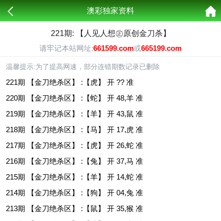
澳彩独家资料
221期: 【人见人想㊣原创金刀杀】
请牢记本站网址:
661599.com
或
665199.com
温馨提示:为了提高网速，部分连错期数记录已删除
221期 【金刀绝杀区】 :【虎】 开 ?? 准
220期 【金刀绝杀区】 :【蛇】 开 48,羊 准
219期 【金刀绝杀区】 :【羊】 开 43,鼠 准
218期 【金刀绝杀区】 :【马】 开 17,虎 准
217期 【金刀绝杀区】 :【虎】 开 26,蛇 准
216期 【金刀绝杀区】 :【兔】 开 37,马 准
215期 【金刀绝杀区】 :【羊】 开 14,蛇 准
214期 【金刀绝杀区】 :【狗】 开 04,兔 准
213期 【金刀绝杀区】 :【鼠】 开 35,猴 准