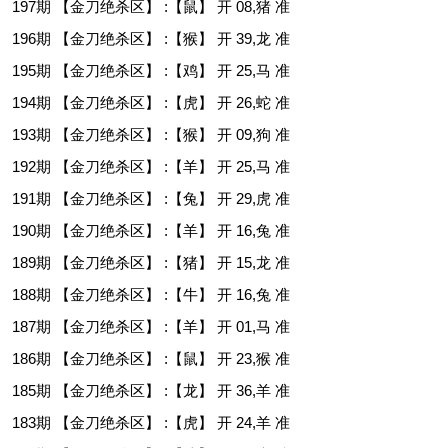
197期 【金刀绝杀区】 :【鼠】 开 08,猪 准
196期 【金刀绝杀区】 :【猴】 开 39,龙 准
195期 【金刀绝杀区】 :【鸡】 开 25,马 准
194期 【金刀绝杀区】 :【虎】 开 26,蛇 准
193期 【金刀绝杀区】 :【猴】 开 09,狗 准
192期 【金刀绝杀区】 :【羊】 开 25,马 准
191期 【金刀绝杀区】 :【兔】 开 29,虎 准
190期 【金刀绝杀区】 :【羊】 开 16,兔 准
189期 【金刀绝杀区】 :【猪】 开 15,龙 准
188期 【金刀绝杀区】 :【牛】 开 16,兔 准
187期 【金刀绝杀区】 :【羊】 开 01,马 准
186期 【金刀绝杀区】 :【鼠】 开 23,猴 准
185期 【金刀绝杀区】 :【龙】 开 36,羊 准
183期 【金刀绝杀区】 :【虎】 开 24,羊 准