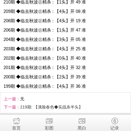
210期 ◆临去秋波㊣精杀 : 【1头】开 49 准
209期 ◆临去秋波㊣精杀 : 【4头】开 08 准
208期 ◆临去秋波㊣精杀 : 【4头】开 19 准
206期 ◆临去秋波㊣精杀 : 【1头】开 47 准
204期 ◆临去秋波㊣精杀 : 【3头】开 05 准
203期 ◆临去秋波㊣精杀 : 【4头】开 25 准
202期 ◆临去秋波㊣精杀 : 【0头】开 40 准
201期 ◆临去秋波㊣精杀 : 【4头】开 32 准
200期 ◆临去秋波㊣精杀 : 【2头】开 39 准
199期 ◆临去秋波㊣精杀 : 【4头】开 36 准
上一篇：
无
下一篇：
219期: 【满脸春色◆实战杀半头】
首页
彩图
黑白
记录