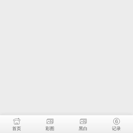
首页
彩图
黑白
记录