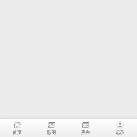
首页
彩图
黑白
记录