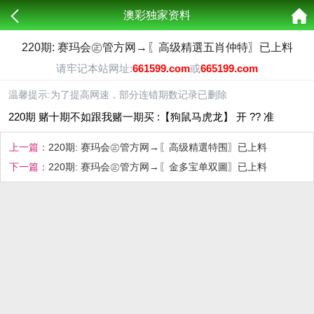
澳彩独家资料
220期: 赛玛会㊣管方网→〖高级精選五肖仲特〗已上料
请牢记本站网址:
661599.com
或
665199.com
温馨提示:为了提高网速，部分连错期数记录已删除
220期 赌十期不如跟我赌一期买 :【狗鼠马虎龙】 开 ?? 准
上一篇：
220期: 赛玛会㊣管方网→〖高级精選特围〗已上料
下一篇：
220期: 赛玛会㊣管方网→〖金多宝单双圖〗已上料