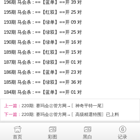
196期 马会杀 : ==【蓝单】==开 39 对
195期 马会杀 : ==【红双】==开 25 对
193期 马会杀 : ==【绿单】==开 09 对
192期 马会杀 : ==【绿双】==开 25 对
190期 马会杀 : ==【绿单】==开 16 对
189期 马会杀 : ==【红双】==开 15 对
187期 马会杀 : ==【绿双】==开 01 对
186期 马会杀 : ==【蓝单】==开 23 对
185期 马会杀 : ==【绿双】==开 36 对
184期 马会杀 : ==【蓝单】==开 01 对
上一篇：
220期: 赛玛会㊣管方网→〖神奇平特一尾〗
下一篇：
220期: 赛玛会㊣管方网→〖高级精選特围〗已上料
首页
彩图
黑白
记录