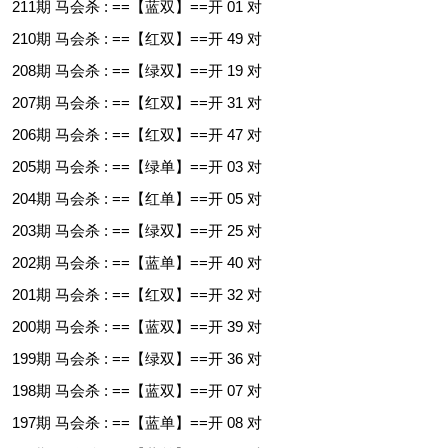
211期 马会杀 : ==【蓝双】==开 01 对
210期 马会杀 : ==【红双】==开 49 对
208期 马会杀 : ==【绿双】==开 19 对
207期 马会杀 : ==【红双】==开 31 对
206期 马会杀 : ==【红双】==开 47 对
205期 马会杀 : ==【绿单】==开 03 对
204期 马会杀 : ==【红单】==开 05 对
203期 马会杀 : ==【绿双】==开 25 对
202期 马会杀 : ==【蓝单】==开 40 对
201期 马会杀 : ==【红双】==开 32 对
200期 马会杀 : ==【蓝双】==开 39 对
199期 马会杀 : ==【绿双】==开 36 对
198期 马会杀 : ==【蓝双】==开 07 对
197期 马会杀 : ==【蓝单】==开 08 对