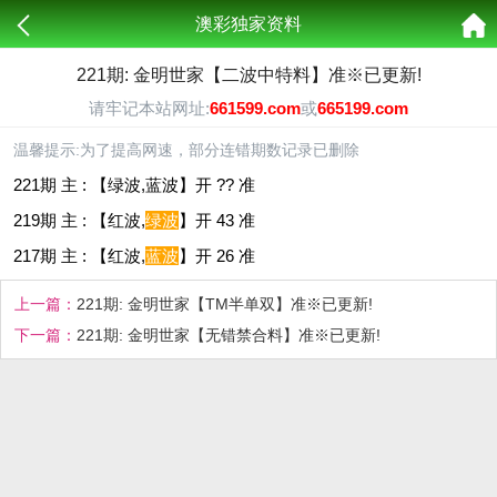
澳彩独家资料
221期: 金明世家【二波中特料】准※已更新!
请牢记本站网址:
661599.com
或
665199.com
温馨提示:为了提高网速，部分连错期数记录已删除
221期 主 : 【绿波,蓝波】开 ?? 准
219期 主 : 【红波,
绿波
】开 43 准
217期 主 : 【红波,
蓝波
】开 26 准
上一篇：
221期: 金明世家【TM半单双】准※已更新!
下一篇：
221期: 金明世家【无错禁合料】准※已更新!