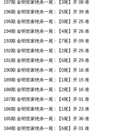
197期 金明世家绝杀一尾 : 【3尾】开 08 准
196期 金明世家绝杀一尾 : 【5尾】开 39 准
195期 金明世家绝杀一尾 : 【0尾】开 25 准
194期 金明世家绝杀一尾 : 【4尾】开 26 准
193期 金明世家绝杀一尾 : 【7尾】开 09 准
192期 金明世家绝杀一尾 : 【2尾】开 25 准
191期 金明世家绝杀一尾 : 【6尾】开 29 准
190期 金明世家绝杀一尾 : 【0尾】开 16 准
189期 金明世家绝杀一尾 : 【1尾】开 15 准
188期 金明世家绝杀一尾 : 【2尾】开 16 准
187期 金明世家绝杀一尾 : 【4尾】开 01 准
186期 金明世家绝杀一尾 : 【1尾】开 23 准
185期 金明世家绝杀一尾 : 【5尾】开 36 准
184期 金明世家绝杀一尾 : 【6尾】开 01 准