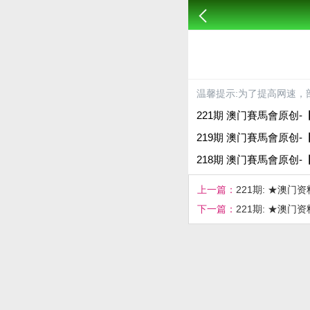
温馨提示:为了提高网速，
221期 澳门賽馬會原创-【
219期 澳门賽馬會原创-【
218期 澳门賽馬會原创-
上一篇：
221期: ★澳门
下一篇：
221期: ★澳门