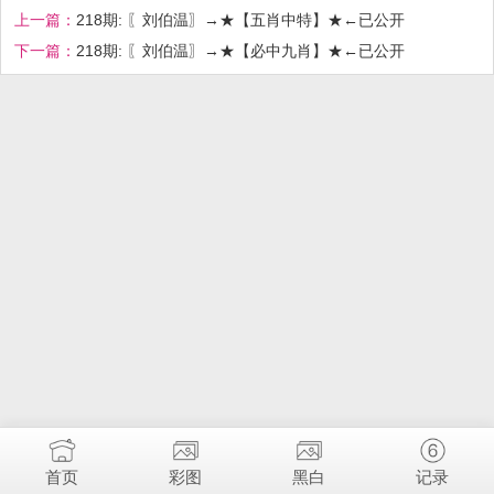
上一篇：
218期: 〖刘伯温〗→★【五肖中特】★←已公开
下一篇：
218期: 〖刘伯温〗→★【必中九肖】★←已公开
首页
彩图
黑白
记录