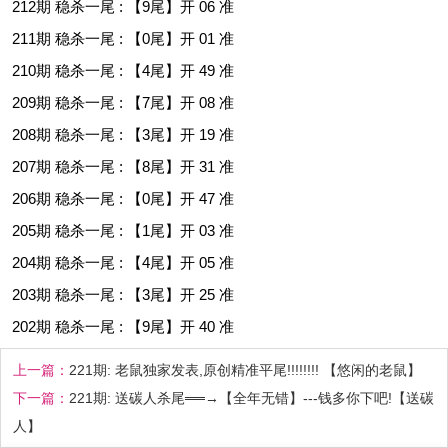
212期 稳杀一尾 : 【9尾】开 06 准
211期 稳杀一尾 : 【0尾】开 01 准
210期 稳杀一尾 : 【4尾】开 49 准
209期 稳杀一尾 : 【7尾】开 08 准
208期 稳杀一尾 : 【3尾】开 19 准
207期 稳杀一尾 : 【8尾】开 31 准
206期 稳杀一尾 : 【0尾】开 47 准
205期 稳杀一尾 : 【1尾】开 03 准
204期 稳杀一尾 : 【4尾】开 05 准
203期 稳杀一尾 : 【3尾】开 25 准
202期 稳杀一尾 : 【9尾】开 40 准
上一篇：
221期: 老鼠独家发表,原创精准平尾!!!!!!!! 【悠闲的老鼠】
下一篇：
221期: 送碳人杀尾══→【全年无错】---钱多你下吧!【送碳
人】