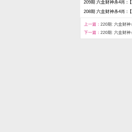
209期 六盒财神杀4肖 :【
208期 六盒财神杀4肖 :【
上一篇：
220期: 六盒财
下一篇：
220期: 六盒财