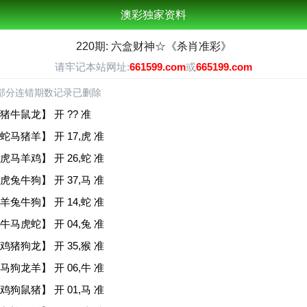
澳彩独家资料
220期: 六盒财神☆《杀肖准彩》
请牢记本站网址:
661599.com
或
665199.com
部分连错期数记录已删除
【猪牛鼠龙】 开 ?? 准
蛇马猪羊】 开 17,虎 准
虎马羊鸡】 开 26,蛇 准
虎兔牛狗】 开 37,马 准
羊兔牛狗】 开 14,蛇 准
牛马虎蛇】 开 04,兔 准
鸡猪狗龙】 开 35,猴 准
马狗龙羊】 开 06,牛 准
鸡狗鼠猪】 开 01,马 准