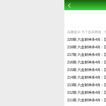
温馨提示:为了提高网速，
220期 六盒财神杀4肖 :
218期 六盒财神杀4肖 :【
217期 六盒财神杀4肖 :【
216期 六盒财神杀4肖 :【
215期 六盒财神杀4肖 :【
214期 六盒财神杀4肖 :【
213期 六盒财神杀4肖 :【
212期 六盒财神杀4肖 :【
211期 六盒财神杀4肖 :【