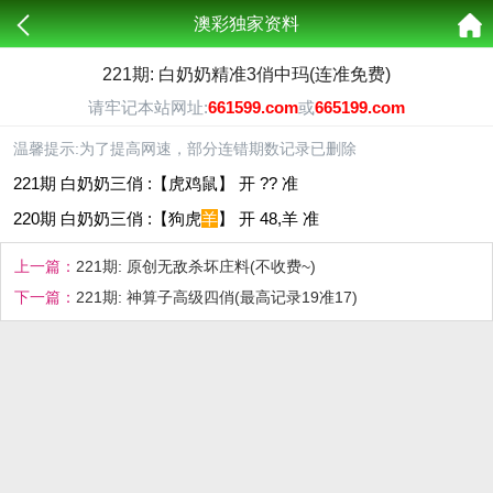
澳彩独家资料
221期: 白奶奶精准3俏中玛(连准免费)
请牢记本站网址:
661599.com
或
665199.com
温馨提示:为了提高网速，部分连错期数记录已删除
221期 白奶奶三俏 :【虎鸡鼠】 开 ?? 准
220期 白奶奶三俏 :【狗虎
羊
】 开 48,羊 准
上一篇：
221期: 原创无敌杀坏庄料(不收费~)
下一篇：
221期: 神算子高级四俏(最高记录19准17)