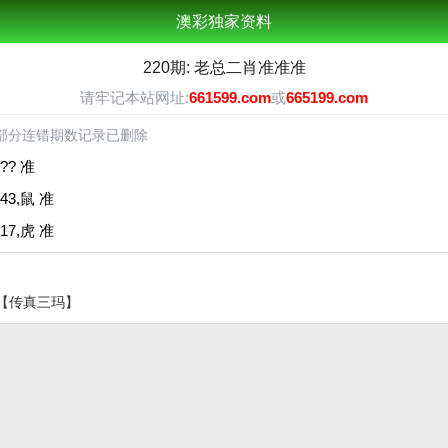
澳彩独家资料
220期: 老总二肖准准准
请牢记本站网址:
661599.com
或
665199.com
部分连错期数记录已删除
?? 准
43,鼠 准
17,虎 准
料【传真三玛】