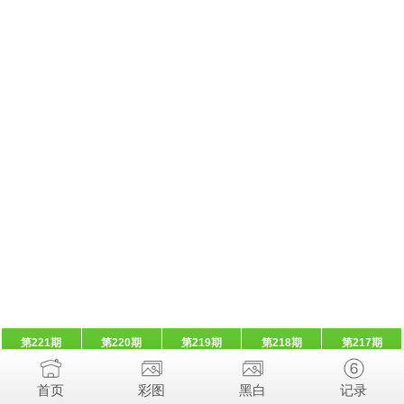
第221期
第220期
第219期
第218期
第217期
首页
彩图
黑白
记录