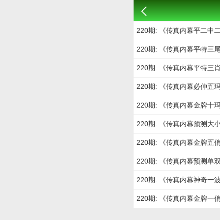
220期: 《传真内幕平二中
220期: 《传真内幕平特三
220期: 《传真内幕平特三
220期: 《传真内幕必仲五
220期: 《传真内幕金牌十
220期: 《传真内幕预测大
220期: 《传真内幕金牌五
220期: 《传真内幕预测单
220期: 《传真内幕神奇一
220期: 《传真内幕金牌一