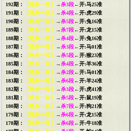
192期：
【绝杀一段】
→
杀3段
←开:马25准
191期：
【绝杀一段】
→
杀4段
←开:虎29准
190期：
【绝杀一段】
→
杀5段
←开:兔16准
189期：
【绝杀一段】
→
杀7段
←开:龙15准
188期：
【绝杀一段】
→
杀4段
←开:兔16准
187期：
【绝杀一段】
→
杀3段
←开:马01准
186期：
【绝杀一段】
→
杀5段
←开:猴23准
185期：
【绝杀一段】
→
杀4段
←开:羊36准
184期：
【绝杀一段】
→
杀2段
←开:马01准
183期：
【绝杀一段】
→
杀6段
←开:羊24准
182期：
【绝杀一段】
→
杀3段
←开:虎41准
181期：
【绝杀一段】
→
杀5段
←开:鼠19准
180期：
【绝杀一段】
→
杀7段
←开:狗21准
179期：
【绝杀一段】
→
杀6段
←开:龙15准
178期：
【绝杀一段】
→
杀6段
←开:牛18准