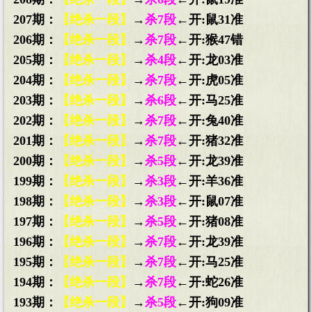
207期：
【绝杀一段】
→
杀7段
←开:鼠31准
206期：
【绝杀一段】
→
杀7段
←开:猴47错
205期：
【绝杀一段】
→
杀4段
←开:龙03准
204期：
【绝杀一段】
→
杀7段
←开:虎05准
203期：
【绝杀一段】
→
杀6段
←开:马25准
202期：
【绝杀一段】
→
杀7段
←开:兔40准
201期：
【绝杀一段】
→
杀7段
←开:猪32准
200期：
【绝杀一段】
→
杀5段
←开:龙39准
199期：
【绝杀一段】
→
杀3段
←开:羊36准
198期：
【绝杀一段】
→
杀3段
←开:鼠07准
197期：
【绝杀一段】
→
杀5段
←开:猪08准
196期：
【绝杀一段】
→
杀7段
←开:龙39准
195期：
【绝杀一段】
→
杀7段
←开:马25准
194期：
【绝杀一段】
→
杀7段
←开:蛇26准
193期：
【绝杀一段】
→
杀5段
←开:狗09准