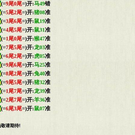
)
(=
9尾0尾
=)开:
马49
错
)
(=
5尾2尾
=)开:
猪08
准
)
(=
3尾6尾
=)开:
鼠19
准
)
(=
4尾5尾
=)开:
鼠31
准
)
(=
1尾0尾
=)开:
猴47
准
)
(=
7尾5尾
=)开:
龙03
准
)
(=
6尾2尾
=)开:
虎05
准
)
(=
9尾6尾
=)开:
马25
准
)
(=
8尾2尾
=)开:
兔40
准
)
(=
9尾5尾
=)开:
猪32
准
)
(=
1尾7尾
=)开:
龙39
准
)
(=
2尾7尾
=)开:
羊36
准
)
(=
6尾3尾
=)开:
鼠07
准
敬请期待!