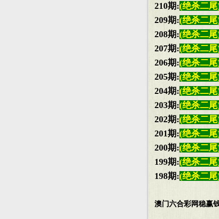
210期:
(绝杀二尾
209期:
(绝杀二尾
208期:
(绝杀二尾
207期:
(绝杀二尾
206期:
(绝杀二尾
205期:
(绝杀二尾
204期:
(绝杀二尾
203期:
(绝杀二尾
202期:
(绝杀二尾
201期:
(绝杀二尾
200期:
(绝杀二尾
199期:
(绝杀二尾
198期:
(绝杀二尾
澳门六合彩网稳赢钱