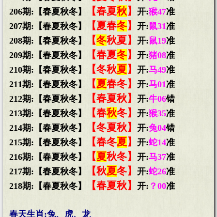
【春夏
秋
】
206期:【春夏秋冬】
开:
猴47
准
【夏春
冬
】
207期:【春夏秋冬】
开:
鼠31
准
【
冬
秋夏】
208期:【春夏秋冬】
开:
鼠19
准
【春夏
冬
】
209期:【春夏秋冬】
开:
猪08
准
【冬秋
夏
】
210期:【春夏秋冬】
开:
马49
准
【
夏
春冬】
211期:【春夏秋冬】
开:
马01
准
【春夏秋】
212期:【春夏秋冬】
开:
牛06
错
【春
秋
冬】
213期:【春夏秋冬】
开:
猴35
准
【冬夏秋】
214期:【春夏秋冬】
开:
兔04
错
【春冬
夏
】
215期:【春夏秋冬】
开:
蛇14
准
【
夏
秋冬】
216期:【春夏秋冬】
开:
马37
准
【秋
夏
冬】
217期:【春夏秋冬】
开:
蛇26
准
【春夏秋】
218期:【春夏秋冬】
开:
？00
准
春天生肖:兔、虎、龙