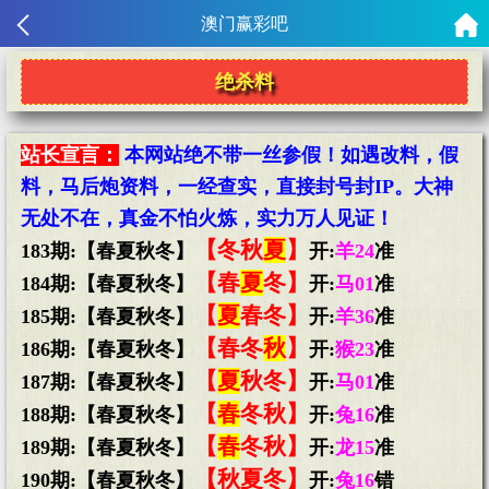
澳门赢彩吧
绝杀料
站长宣言：
本网站绝不带一丝参假！如遇改料，假
料，马后炮资料，一经查实，直接封号封IP。大神
无处不在，真金不怕火炼，实力万人见证！
【冬秋
夏
】
183期:【春夏秋冬】
开:
羊24
准
【春
夏
冬】
184期:【春夏秋冬】
开:
马01
准
【
夏
春冬】
185期:【春夏秋冬】
开:
羊36
准
【春冬
秋
】
186期:【春夏秋冬】
开:
猴23
准
【
夏
秋冬】
187期:【春夏秋冬】
开:
马01
准
【
春
冬秋】
188期:【春夏秋冬】
开:
兔16
准
【
春
冬秋】
189期:【春夏秋冬】
开:
龙15
准
【秋夏冬】
190期:【春夏秋冬】
开:
兔16
错