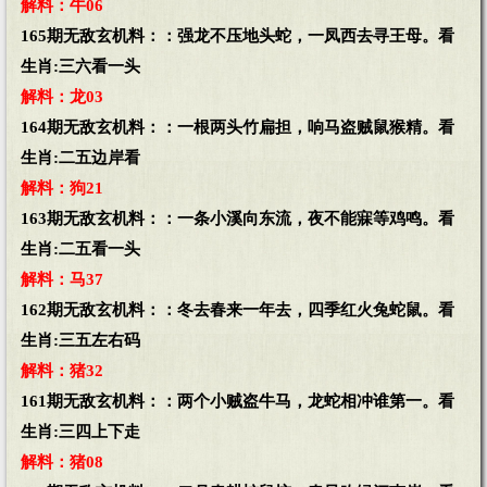
解料：牛06
165期无敌玄机料：：强龙不压地头蛇，一凤西去寻王母。看
生肖:三六看一头
解料：龙03
164期无敌玄机料：：一根两头竹扁担，响马盗贼鼠猴精。看
生肖:二五边岸看
解料：狗21
163期无敌玄机料：：一条小溪向东流，夜不能寐等鸡鸣。看
生肖:二五看一头
解料：马37
162期无敌玄机料：：冬去春来一年去，四季红火兔蛇鼠。看
生肖:三五左右码
解料：猪32
161期无敌玄机料：：两个小贼盗牛马，龙蛇相冲谁第一。看
生肖:三四上下走
解料：猪08