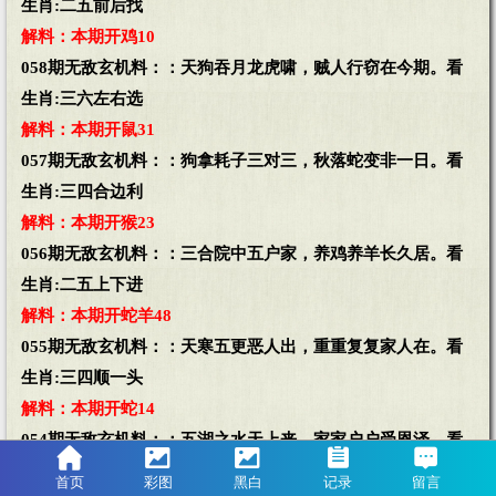
生肖:二五前后找
解料：本期开鸡10
058期无敌玄机料：：天狗吞月龙虎啸，贼人行窃在今期。看
生肖:三六左右选
解料：本期开鼠31
057期无敌玄机料：：狗拿耗子三对三，秋落蛇变非一日。看
生肖:三四合边利
解料：本期开猴23
056期无敌玄机料：：三合院中五户家，养鸡养羊长久居。看
生肖:二五上下进
解料：本期开蛇羊48
055期无敌玄机料：：天寒五更恶人出，重重复复家人在。看
生肖:三四顺一头
解料：本期开蛇14
054期无敌玄机料：：五湖之水天上来，家家户户受恩泽。看
生肖:四五上下进
首页
彩图
黑白
记录
留言