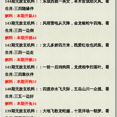
144期无敌玄机料：：东成西就一美女，草木皆成助火凤。看
生肖:三四随缘伴
解料：本期开鼠43
143期无敌玄机料：：风雨雷电从天降，金龙银蛇午四海。看
生肖:三四一边倒
解料：本期开猪44
142期无敌玄机料：：女儿多娇四方来，既爱红妆也武装。看
生肖:三四一边走
解料：本期开猴23
141期无敌玄机料：：一前一后鸡狗两，龙虎相争扫落叶。看
生肖:三四靠伙伴
解料：本期开狗33
140期无敌玄机料：：四渡赤水飞天际，五岳山川一众揽。看
生肖:三五一边好
解料：本期开兔16
139期无敌玄机料：：大地飞歌龙蛇越，十里洋场一朝梦。看