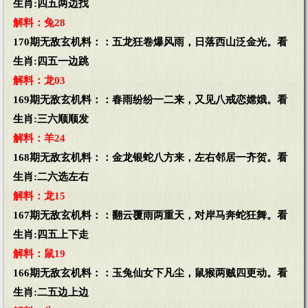
生肖:四五两边找
解料：兔28
170期无敌玄机料：：五龙狂卷爆风雨，日落西山泛金光。看
生肖:四五一边跳
解料：龙03
169期无敌玄机料：：春雨纷纷一二来，又见八戒恋嫦娥。看
生肖:三六顺顺发
解料：羊24
168期无敌玄机料：：金龙银蛇八方来，左右邻居一齐贺。看
生肖:二六选左右
解料：龙15
167期无敌玄机料：：翻云覆雨两重天，对岸马奔蛇狂舞。看
生肖:四五上下走
解料：鼠19
166期无敌玄机料：：玉兔仙女下凡尘，鼠猴两贼四更动。看
生肖:二五边上边