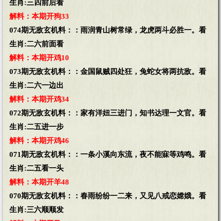
生肖:三四前后看
解料：本期开狗33
074期无敌玄机料：：雨润青山树常绿，龙虎两斗必胜一。看
生肖:二六前面看
解料：本期开鸡10
073期无敌玄机料：：金国鼠贼四处狂，兔蛇女将两抗敌。看
生肖:二六一边出
解料：本期开鸡34
072期无敌玄机料：：家有洋妞三进门，知书达理一文官。看
生肖:二五进一步
解料：本期开鸡46
071期无敌玄机料：：一条小溪向东流，夜不能寐等鸡鸣。看
生肖:二五看一头
解料：本期开羊48
070期无敌玄机料：：春雨纷纷一二来，又见八戒恋嫦娥。看
生肖:三六顺顺发