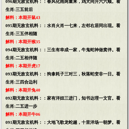
096期无敌玄机料：：春风化雨两重来，鸡犬同升六六顺。看
生肖:三五前后
解料：本期开鼠43
095期无敌玄机料：：水肖火肖一七来，左邻右居同出现。看
生肖:三五伴相随
解料：本期开猴35
094期无敌玄机料：：三生有幸成一家，牛鬼蛇神做窝伴。看
生肖:二五相伴随
解料：本期开虎17
093期无敌玄机料：：狗拿耗子三对三，秋落蛇变非一日。看
生肖:三四合边利
解料：本期开兔40
092期无敌玄机料：：家有洋妞三进门，知书达理一文官。看
生肖:二五进一步
解料：本期开牛06
091期无敌玄机料：：大地飞歌龙蛇越，十里洋场一朝梦。看