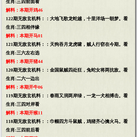
生肖:三四前面看
解料：本期开鸡46
122期无敌玄机料：：大地飞歌龙蛇越，十里洋场一朝梦。看
生肖:三四相伴缘
解料：本期开马01
121期无敌玄机料：：天狗吞月龙虎啸，贼人行窃在今期。看
生肖:三六左右选
解料：本期开猪44
120期无敌玄机料：：金国鼠贼四处狂，兔蛇女将两抗敌。看
生肖:二六一边出
解料：本期开牛06
119期无敌玄机料：：春雨又润两岸绿，一龙一犬相搏击。看
生肖:三四对岸看
解料：本期开猴11
118期无敌玄机料：：巾帼四方斗鼠贼，鸡猪齐心擒火马。看
生肖:三四前后看