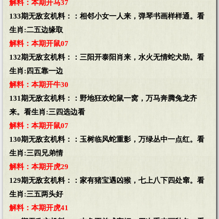
解料：本期开马37
133期无敌玄机料：：相邻小女一人来，弹琴书画样样通。看
生肖:二五边缘取
解料：本期开鼠07
132期无敌玄机料：：三阳开泰阳肖来，水火无情蛇犬助。看
生肖:四五靠一边
解料：本期开牛30
131期无敌玄机料：：野地狂欢蛇鼠一窝，万马奔腾兔龙齐
来。看生肖:三四选边看
解料：本期开鼠07
130期无敌玄机料：：玉树临风蛇重影，万绿丛中一点红。看
生肖:三四兄弟情
解料：本期开虎29
129期无敌玄机料：：家有猪宝遇凶猴，七上八下四处窜。看
生肖:三五两头好
解料：本期开虎41