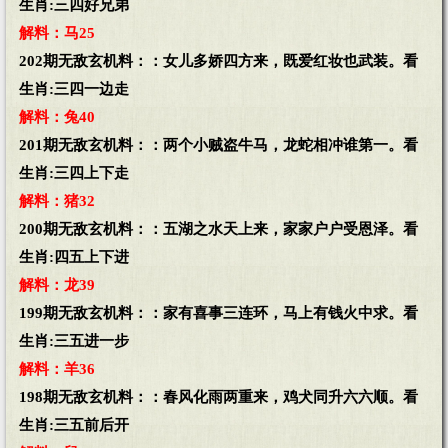
生肖:三四好兄弟
解料：马25
202期无敌玄机料：：女儿多娇四方来，既爱红妆也武装。看
生肖:三四一边走
解料：兔40
201期无敌玄机料：：两个小贼盗牛马，龙蛇相冲谁第一。看
生肖:三四上下走
解料：猪32
200期无敌玄机料：：五湖之水天上来，家家户户受恩泽。看
生肖:四五上下进
解料：龙39
199期无敌玄机料：：家有喜事三连环，马上有钱火中求。看
生肖:三五进一步
解料：羊36
198期无敌玄机料：：春风化雨两重来，鸡犬同升六六顺。看
生肖:三五前后开