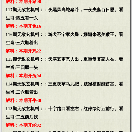
解料：本期开猪08
117期无敌玄机料：：夜黑风高蛇猪斗，一夜夫妻百日恩。看
生肖:四五有一头
解料：本期开兔16
116期无敌玄机料：：鸡犬不宁家火爆，姗姗来迟美猴王。看
生肖:三六顺着出
解料：本期开鸡22
115期无敌玄机料：：天寒五更恶人出，重重复复家人在。看
生肖:三四顺一头
解料：本期开兔04
114期无敌玄机料：：三更夜草马儿肥，贼猴横财能首富。看
生肖:二六顺着出
解料：本期开牛30
113期无敌玄机料：：十字路口看左右，红停绿灯五前行。看
生肖:二五前后找
解料：本期开蛇02