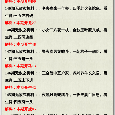
解料：本期开狗09
149期无敌玄机料：：冬去春来一年去，四季红火兔蛇鼠。看
生肖:三五左右码
解料：本期开龙27
148期无敌玄机料：：小女二八花一枝，金枝玉叶惹八戒。看
生肖:二四两边靠
解料：本期开羊48
147期无敌玄机料：：野火春风龙蛇斗，一朝君子一朝臣。看
生肖:三五进一头
解料：本期开马13
146期无敌玄机料：：三合院中五户家，养鸡养羊长久居。看
生肖:二五上下进
解料：本期开牛42
145期无敌玄机料：：夜黑风高蛇猪斗，一夜夫妻百日恩。看
生肖:四五有一头
解料：本期开虎05