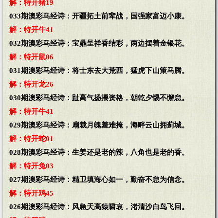
解：特开猪19
033期澳彩马经诗：开疆拓土前辈战，国强家富迈小康。
解：特开牛41
032期澳彩马经诗：宝鼎呈祥香结彩，两边摆着金银花。
解：特开鼠06
031期澳彩马经诗：将士东去大荒西，猛虎下山策马腾。
解：特开龙26
030期澳彩马经诗：趾高气扬摆资格，朝乾夕惕不懈怠。
解：特开牛41
029期澳彩马经诗：扇裁月魄羞难掩，海畔云山拥蓟城。
解：特开蛇01
028期澳彩马经诗：生姜还是老的辣，八角也是老的香。
解：特开兔03
027期澳彩马经诗：精卫填海心如一，勤奋不怠为信念。
解：特开鸡45
026期澳彩马经诗：风急天高猿啸哀，渚清沙白鸟飞回。