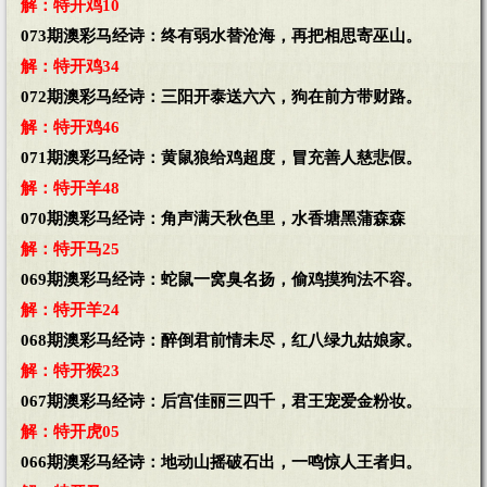
解：特开鸡10
073期澳彩马经诗：终有弱水替沧海，再把相思寄巫山。
解：特开鸡34
072期澳彩马经诗：三阳开泰送六六，狗在前方带财路。
解：特开鸡46
071期澳彩马经诗：黄鼠狼给鸡超度，冒充善人慈悲假。
解：特开羊48
070期澳彩马经诗：角声满天秋色里，水香塘黑蒲森森
解：特开马25
069期澳彩马经诗：蛇鼠一窝臭名扬，偷鸡摸狗法不容。
解：特开羊24
068期澳彩马经诗：醉倒君前情未尽，红八绿九姑娘家。
解：特开猴23
067期澳彩马经诗：后宫佳丽三四千，君王宠爱金粉妆。
解：特开虎05
066期澳彩马经诗：地动山摇破石出，一鸣惊人王者归。