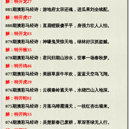
解：特开龙27
081期澳彩马经诗：游地府太宗还魂，进瓜果刘全续配。
解：特开虎17
080期澳彩马经诗：直眉瞪眼傻乎乎，身强力壮人人怕。
解：特开龙03
079期澳彩马经诗：神嚎鬼哭惊天地，绿林好汉抓盗贼。
解：特开猴35
078期澳彩马经诗：君问归期山涉水，世事一场春秋梦。
解：特开鸡46
077期澳彩马经诗：美丽草原牛羊欢，蓝蓝天空鸟飞翔。
解：特开虎29
076期澳彩马经诗：云横秦岭遮天半，水绕巴山入地深。
解：特开蛇02
075期澳彩马经诗：月落乌啼霜满天，一枝红杏出墙来。
解：特开狗33
074期澳彩马经诗：吴楚新春已废耕，草深苔绿无人行。