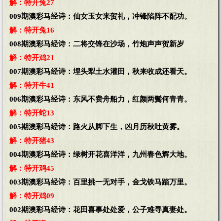
解：特开兔27
009期澳彩马经诗：仙女玉女来贺礼，冲锋陷阵不配功。
解：特开兔16
008期澳彩马经诗：二将交锋在沙场，竹炮声声贺新岁
解：特开鸡21
007期澳彩马经诗：埋头犁土水灌田，秋来收成还看天。
解：特开牛41
006期澳彩马经诗：东风不费舟船力，红颜两鬓何青青。
解：特开蛇13
005期澳彩马经诗：路火从脚下生，凶月历秋吐黄雾。
解：特开猪43
004期澳彩马经诗：绿树开花喜洋洋，九州春色辉大地。
解：特开鸡45
003期澳彩马经诗：百里挑一无对手，金戈铁马踏万里。
解：特开鸡09
002期澳彩马经诗：花田喜事处处爱，公子难寻真妻处。