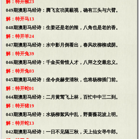
解：特开猴23
049期澳彩马经诗：腾飞玄功莫藐视，确有三头与六臂。
解：特开马13
048期澳彩马经诗：生姜还是老的辣，八角也是老的香。
解：特开羊24
047期澳彩马经诗：水中影月倒看出，春风吹柳柳成荫。
解：特开兔39
046期澳彩马经诗：千金买骨惜人才，八拜之交最忠义。
解：特开兔03
045期澳彩马经诗：坐令炎赫变清秋，也将杨柳插门前。
解：特开蛇01
044期澳彩马经诗：二月黄莺飞上林，百忙中中三二到。
解：特开猪19
043期澳彩马经诗：水杨柳絮风中乱，野蔷薇花波上明。
解：特开蛇13
042期澳彩马经诗：一日不见隔三秋，天上仙女寻牛郎。