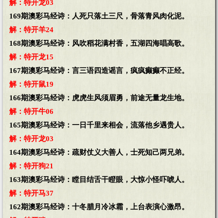
解：特开龙03
169期澳彩马经诗：人死只落土三尺，骨落青风肉化泥。
解：特开羊24
168期澳彩马经诗：风吹稻花满村香，五湖四海唱高歌。
解：特开龙15
167期澳彩马经诗：言三语四造谣言，疯疯癫癫不正经。
解：特开鼠19
166期澳彩马经诗：虎虎生风须眉勇，前途无量龙生地。
解：特开牛06
165期澳彩马经诗：一日千里来相会，流落他乡遇贵人。
解：特开龙03
164期澳彩马经诗：疏财仗义大善人，士死知己两兄弟。
解：特开狗21
163期澳彩马经诗：瞠目结舌干瞪眼，大惊小怪吓唬人。
解：特开马37
162期澳彩马经诗：十冬腊月冷冰霜，上台表演心激昂。