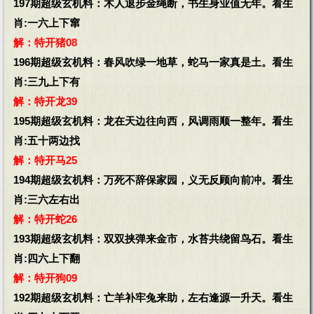
197期超级玄机料：木人退步金绳断，书生身业值无年。看生
肖:一六上下窜
解：特开猪08
196期超级玄机料：春风吹绿一地草，蛇马一家真是土。看生
肖:三九上下有
解：特开龙39
195期超级玄机料：龙在天边往向西，风调雨顺一整年。看生
肖:五十两边找
解：特开马25
194期超级玄机料：万死不辞保家园，义无反顾向前冲。看生
肖:三六左右出
解：特开蛇26
193期超级玄机料：双双挟弹来金市，水苔共绕留鸟石。看生
肖:四六上下翻
解：特开狗09
192期超级玄机料：亡羊补牢兔来助，左右逢源一升天。看生