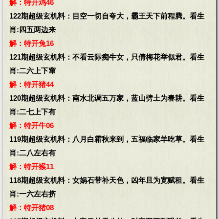
解：特开鸡46
122期超级玄机料：目空一切自夸大，霸王天下前程腾。看生
肖:四五两边来
解：特开兔16
121期超级玄机料：不看云际痴牛女，只倩梅花举似君。看生
肖:二六上下窜
解：特开猪44
120期超级玄机料：南水北调五万家，蓝山劈土为春耕。看生
肖:二七上下有
解：特开牛06
119期超级玄机料：八月白霜秋来到，五福临家羊吃草。看生
肖:二八左右有
解：特开猴11
118期超级玄机料：女娲石带补天色，凶年且为宽赋租。看生
肖:一六左右挤
解：特开猪08