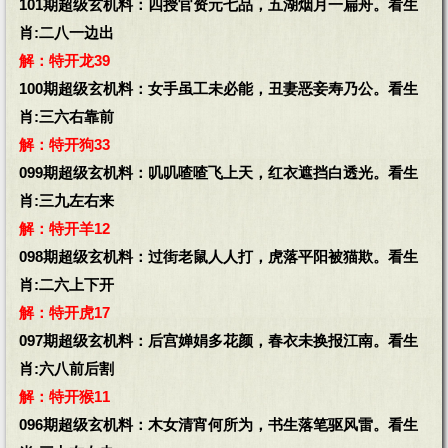
101期超级玄机料：四授官资元七品，五湖烟月一扁舟。看生
肖:二八一边出
解：特开龙39
100期超级玄机料：女手虽工未必能，丑妻恶妾寿乃公。看生
肖:三六右靠前
解：特开狗33
099期超级玄机料：叽叽喳喳飞上天，红衣遮挡白透光。看生
肖:三九左右来
解：特开羊12
098期超级玄机料：过街老鼠人人打，虎落平阳被猫欺。看生
肖:二六上下开
解：特开虎17
097期超级玄机料：后宫婵娟多花颜，春衣未换报江南。看生
肖:六八前后割
解：特开猴11
096期超级玄机料：木女清宵何所为，书生落笔驱风雷。看生