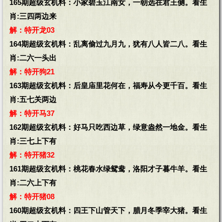
165期超级玄机料：小家碧玉江南女，一朝选在君王侧。看生
肖:三四两边来
解：特开龙03
164期超级玄机料：乱离偷过九月九，犹有八人皆二八。看生
肖:二六一头出
解：特开狗21
163期超级玄机料：后皇庙里花何在，福寿从今更千百。看生
肖:五七关两边
解：特开马37
162期超级玄机料：好马只吃西边草，绿意盎然一地金。看生
肖:三七上下有
解：特开猪32
161期超级玄机料：桃花春水绿鸳鸯，洛阳才子暮牛羊。看生
肖:二六上下有
解：特开猪08
160期超级玄机料：四王下山管天下，腊月冬季宰大猪。看生