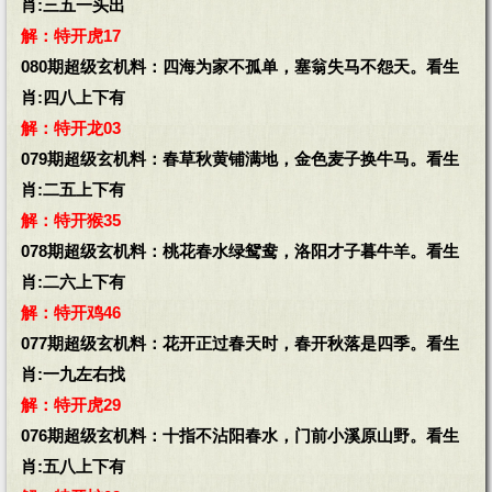
肖:三五一头出
解：特开虎17
080期超级玄机料：四海为家不孤单，塞翁失马不怨天。看生
肖:四八上下有
解：特开龙03
079期超级玄机料：春草秋黄铺满地，金色麦子换牛马。看生
肖:二五上下有
解：特开猴35
078期超级玄机料：桃花春水绿鸳鸯，洛阳才子暮牛羊。看生
肖:二六上下有
解：特开鸡46
077期超级玄机料：花开正过春天时，春开秋落是四季。看生
肖:一九左右找
解：特开虎29
076期超级玄机料：十指不沾阳春水，门前小溪原山野。看生
肖:五八上下有