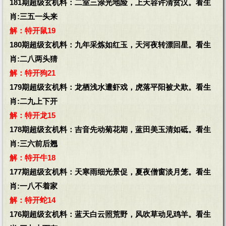
181期超级玄机料：二室三涂光地险，上天容许清贫汉。看生
肖:三五一头来
解：特开鼠19
180期超级玄机料：九年采炼如红玉，天河夜转漂回星。看生
肖:二八两头猜
解：特开狗21
179期超级玄机料：龙栖浅水遭虾戏，虎落平阳被犬欺。看生
肖:二九上下开
解：特开龙15
178期超级玄机料：吉音先动菊花期，蓝田美玉清如砥。看生
肖:三六前后翘
解：特开牛18
177期超级玄机料：天寒雨细光景促，夏夜僧窗淡月笼。看生
肖:一八不着家
解：特开蛇14
176期超级玄机料：蓝天白云照荒野，风吹草动见鸡羊。看生