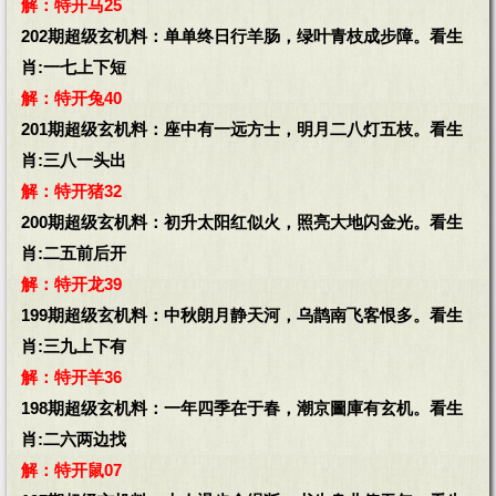
解：特开马25
202期超级玄机料：单单终日行羊肠，绿叶青枝成步障。看生
肖:一七上下短
解：特开兔40
201期超级玄机料：座中有一远方士，明月二八灯五枝。看生
肖:三八一头出
解：特开猪32
200期超级玄机料：初升太阳红似火，照亮大地闪金光。看生
肖:二五前后开
解：特开龙39
199期超级玄机料：中秋朗月静天河，乌鹊南飞客恨多。看生
肖:三九上下有
解：特开羊36
198期超级玄机料：一年四季在于春，潮京圖庫有玄机。看生
肖:二六两边找
解：特开鼠07