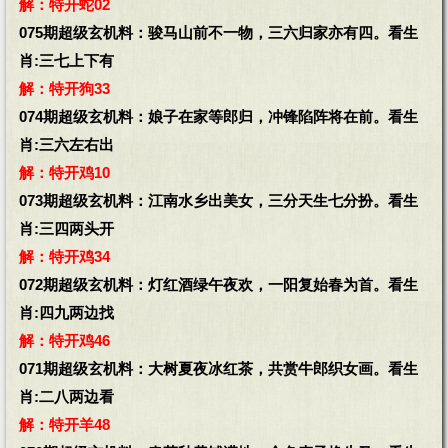
解：特开蛇02
075期超级玄机料：骏马山前不一物，三六归家亦有四。看生
肖:三七上下有
解：特开狗33
074期超级玄机料：娘子在家等郎归，冲锋陷阵将在前。看生
肖:三六左右出
解：特开鸡10
073期超级玄机料：江南水乡出美女，三分天生七分扮。看生
肖:三四两头开
解：特开鸡34
072期超级玄机料：灯红酒绿午夜欢，一阳复始春为首。看生
肖:四九两边找
解：特开鸡46
071期超级玄机料：大树夏夜冰红茶，共赏牛郎织女画。看生
肖:二八两边看
解：特开羊48