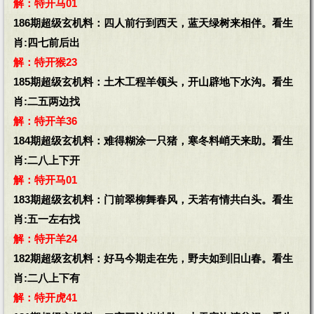
解：特开马01
186期超级玄机料：四人前行到西天，蓝天绿树来相伴。看生
肖:四七前后出
解：特开猴23
185期超级玄机料：土木工程羊领头，开山辟地下水沟。看生
肖:二五两边找
解：特开羊36
184期超级玄机料：难得糊涂一只猪，寒冬料峭天来助。看生
肖:二八上下开
解：特开马01
183期超级玄机料：门前翠柳舞春风，天若有情共白头。看生
肖:五一左右找
解：特开羊24
182期超级玄机料：好马今期走在先，野夫如到旧山春。看生
肖:二八上下有
解：特开虎41