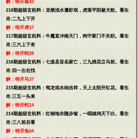
解：特开鼠43
218期超级玄机料：龙栖浅水遭虾戏，虎落平阳被犬欺。看生
肖:二九上下开
解：特开虎17
217期超级玄机料：牛魔直冲南天门，狗守家门不失职。看生
肖:三六上下有
解：特开蛇26
216期超级玄机料：七道圣旨岳家亡，三九残花立马前。看生
肖:四一左右找
解：特开马37
215期超级玄机料：驾龙戏水纳吉祥，天上太阳开红花。看生
肖:三五一头来
解：特开蛇14
214期超级玄机料：红锦地衣随步皱，一唱雄鸡天下白。看生
肖:三八前后看
解：特开兔04