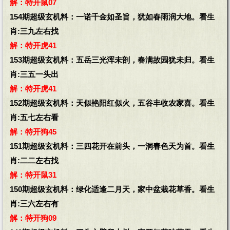
解：特开鼠07
154期超级玄机料：一诺千金如圣旨，犹如春雨润大地。看生
肖:三九左右找
解：特开虎41
153期超级玄机料：五岳三光浑未剖，春满故园犹未归。看生
肖:三五一头出
解：特开虎41
152期超级玄机料：天似艳阳红似火，五谷丰收农家喜。看生
肖:五七左右看
解：特开狗45
151期超级玄机料：三四花开在前头，一洞春色天为首。看生
肖:二二左右找
解：特开鼠31
150期超级玄机料：绿化适逢二月天，家中盆栽花草香。看生
肖:三六左右有
解：特开狗09