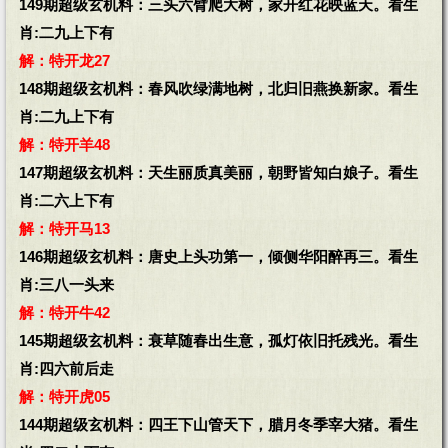
149期超级玄机料：三头六臂爬大树，家开红花映蓝天。看生
肖:二九上下有
解：特开龙27
148期超级玄机料：春风吹绿满地树，北归旧燕换新家。看生
肖:二九上下有
解：特开羊48
147期超级玄机料：天生丽质真美丽，朝野皆知白娘子。看生
肖:二六上下有
解：特开马13
146期超级玄机料：唐史上头功第一，倾侧华阳醉再三。看生
肖:三八一头来
解：特开牛42
145期超级玄机料：衰草随春出生意，孤灯依旧托残光。看生
肖:四六前后走
解：特开虎05
144期超级玄机料：四王下山管天下，腊月冬季宰大猪。看生