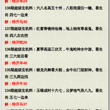
解：特开羊24
138期超级玄机料：六八名高五十州，八彩尧眉仅一瞻。看生
肖:四七一边来
解：特开马49
137期超级玄机料：红窗青镜待妆梅，地上独有寒崔嵬。看生
肖:四八左右挖
解：特开蛇26
136期超级玄机料：夏季高温三伏天，牛鬼蛇神水中游。看生
肖:三六前后看
解：特开羊48
135期超级玄机料：猴龙共舞看大朝，金牛出门迎财神。看生
肖:三九两边找
解：特开牛30
134期超级玄机料：玉唾成时十六七，云梦地气吞八九。看生
肖:五七一边来
解：特开马37