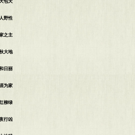
胆大包天
男人野性
一家之主
春秋大地
风和日丽
天涯为家
花红柳绿
半夜行凶