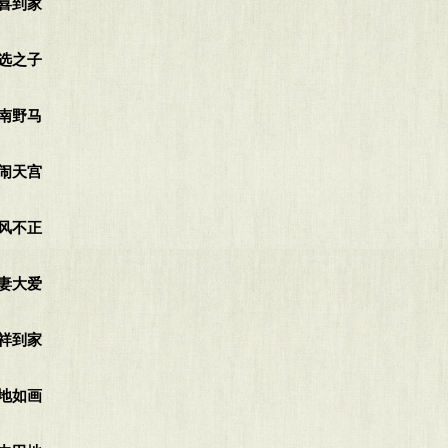
双喜到家
天选之子
西南野马
大闹天宫
家风不正
夫妻大爱
吉祥到家
大地如画