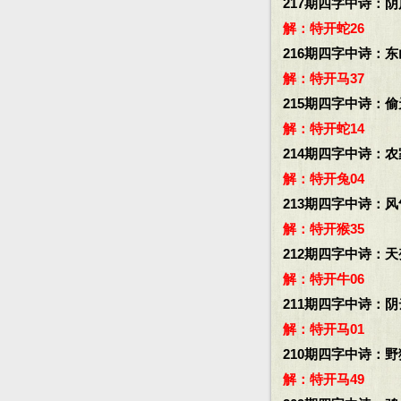
217期四字中诗：
解：特开蛇26
216期四字中诗：
解：特开马37
215期四字中诗：
解：特开蛇14
214期四字中诗：
解：特开兔04
213期四字中诗：
解：特开猴35
212期四字中诗：
解：特开牛06
211期四字中诗：
解：特开马01
210期四字中诗：
解：特开马49