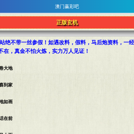
澳门赢彩吧
正版玄机
站绝不带一丝参假！如遇改料，假料，马后炮资料，一
处不在，真金不怕火炼，实力万人见证！
风卷大地
双喜到家
绿地如画
丑话在前