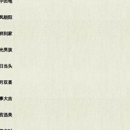
家中田地
丹凤朝阳
吉祥到家
阳光男孩
烈日当头
三月双喜
万事大吉
后宫选美