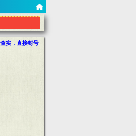
经查实，直接封号