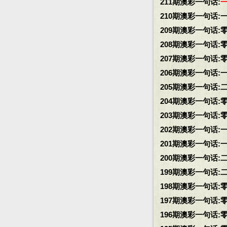
211期澳彩一句话:
210期澳彩一句话:
209期澳彩一句话:
208期澳彩一句话:
207期澳彩一句话
206期澳彩一句话:
205期澳彩一句话:
204期澳彩一句话
203期澳彩一句话:
202期澳彩一句话
201期澳彩一句话:
200期澳彩一句话
199期澳彩一句话:
198期澳彩一句话:
197期澳彩一句话:
196期澳彩一句话: