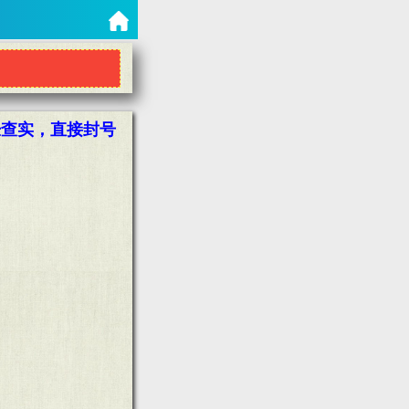
经查实，直接封号