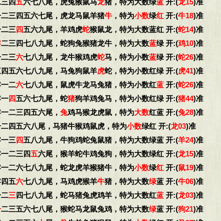
二三四
五
六七八尾，虎兔猴鼠马
龙
猪，特为大数绿
蓝
开:(
龙15
)准
:一二三四五六七尾，虎龙马鼠羊猪
牛
，特为
小数
绿
红
开:(
牛18
)准
一二三
四
五六九尾，羊鸡虎
蛇
猴鼠龙，特为大数蓝红 开:(
蛇14
)准
零
二三四七八九尾，蛇狗兔猴猪龙牛，特为大数
蓝
绿 开:(
鸡10
)准
一二三
六
七八九尾，龙牛猴鸡虎
蛇
马，特为小数
蓝
绿 开:(
蛇26
)准
:三四五六七八九尾，马兔狗鼠羊
虎
蛇，特为小数红绿 开:(
虎41
)准
零一二
六
七八九尾，鼠虎牛龙马兔猪，特为小数红
蓝
开:(
蛇26
)准
零一
四
五六七九尾，蛇
猪
狗羊鸡兔马，特为小数红绿 开:(
猪44
)准
:零一二三四五六尾，
兔
鸡马猴龙虎鼠，特为
大数
红蓝 开:(
兔28
)准
:一二四五六八尾，马猪牛猴鸡鼠虎，特为
小数
绿红 开:(
龙03
)准
零一三
四
五八九尾，牛狗鸡蛇兔鼠猪，特为大数绿蓝 开:(
羊24
)准
零一二三四
五
六尾，猴羊蛇牛鸡兔狗，特为大数绿红 开:(
龙15
)准
:零一二六七八九尾，蛇龙虎羊猴猪牛，特为
小数
绿
红
开:(
鼠19
)准
零四五
六
七八九尾，马鸡虎猴羊
牛
猪，特为大数
绿
蓝 开:(
牛06
)准
一二
三
四七八九尾，蛇马猪兔虎鸡羊，特为大数红
蓝
开:(
龙03
)准
一
二三五六七八尾，猴蛇马龙鼠兔鸡，特为大数
绿
蓝 开:(
狗21
)准