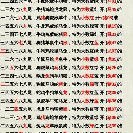
一
二三四五六七尾，羊鼠蛇虎牛鸡猪，特为大数蓝绿 开:(
马01
)准
一二三六七八
九
尾，牛猪鸡蛇虎龙鼠，特为
大数
蓝红 开:(
马49
)准
零一二六七
八
九尾，鸡
猪
狗虎猴羊牛，特为
小数
红
开:(
猪08
)准
零一四五六八
九
尾，牛龙鸡虎蛇马兔，特为大数绿蓝 开:(
鼠19
)准
:零二三四五七八尾，牛鸡兔猴蛇猪
鼠
，特为小数绿红 开:(
鼠31
)准
一三四五六
七
八尾，狗猪羊鼠牛鸡
猴
，特为小数红
蓝
开:(
猴47
)准
二
三
五六七八九尾，牛狗鸡蛇鼠马兔，特为大数红绿 开:(
龙03
)准
:零一二六七八九尾，羊鼠马蛇
虎
兔牛，特为
小数
蓝
绿
开:(
虎05
)准
零三四
五
六七九尾，狗虎鼠鸡
马
猪龙，特为
大数
红绿 开:(
马25
)准
:一二三四七八九尾，猴龙
兔
狗羊鸡猪，特为
大数红
蓝 开:(
兔40
)准
一
二
三五六七八尾，狗鼠马鸡蛇
猪
龙，特为小数
绿
蓝 开:(
猪32
)准
:二三四五六七八尾，蛇鸡牛狗羊兔
龙
，特为
大数
红蓝 开:(
龙39
)准
二三四五
六
八九尾，鼠虎羊牛蛇马龙，特为
大数
绿
蓝
开:(
羊36
)准
零一二三
四
五六尾，虎龙马狗猴猪
鼠
，特为大数红蓝 开:(
鼠07
)准
零一二三七
八
九尾，鸡
猪
狗蛇羊虎牛，特为大数蓝绿 开:(
猪08
)准
零二四五六八
九
尾，兔马
龙
羊猴鼠狗，特为小数
绿
红 开:(
龙39
)准