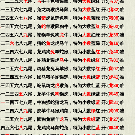
零一二三五六
七
尾，
马
牛羊兔猪猴鼠，特为
大数
绿红 开:(
马37
)准
:零一三五六七九尾，兔龙鸡猴虎马鼠，特为
大数
蓝红 开:(
猪32
)准
二三四五六七
八
尾，猴
猪
虎鼠鸡兔狗，特为
小数
蓝绿 开:(
猪08
)准
二
三四五六七九尾，兔
蛇
羊猴鼠狗牛，特为大数蓝
红
开:(
蛇02
)准
一二四五六八
九
尾，蛇猴羊兔狗
龙
牛，特为
大数
红绿 开:(
龙39
)准
一二三
六
七八九尾，猪蛇
兔
龙虎马羊，特为
小数
蓝绿 开:(
兔16
)准
:一二三四六七八尾，龙鸡狗
兔
羊蛇猴，特为小数蓝
红
开:(
兔40
)准
:零二三五六八九尾，蛇鸡龙猴虎
马
牛，特为
小数
绿
红
开:(
马01
)准
零一二五六
七
九尾，鸡猪龙兔马羊猴，特为大数绿
红
开:(
鼠07
)准
一
二三四五七六尾，鼠马猪羊蛇猴鸡，特为
大数
绿
蓝
开:(
虎41
)准
:二三四五六八九尾，蛇鼠鸡龙
虎
猴兔，特为大数红蓝 开:(
龙39
)准
零一二三四
五
六尾，龙羊牛兔
狗
猴虎，特为
大数
绿蓝 开:(
狗45
)准
零
一
三四五七八尾，牛狗猴蛇猪龙马，特为小数绿
蓝
开:(
鼠31
)准
零一二四六八
九
尾，虎羊牛马猴鸡鼠，特为大数
绿
红 开:(
狗09
)准
零一三五六
七
九尾，鼠狗兔猪羊
龙
马，特为
大数绿
蓝 开:(
龙27
)准
三四五六七
八
九尾，龙鸡狗马鼠蛇兔，特为小数红
蓝
开:(
羊48
)准