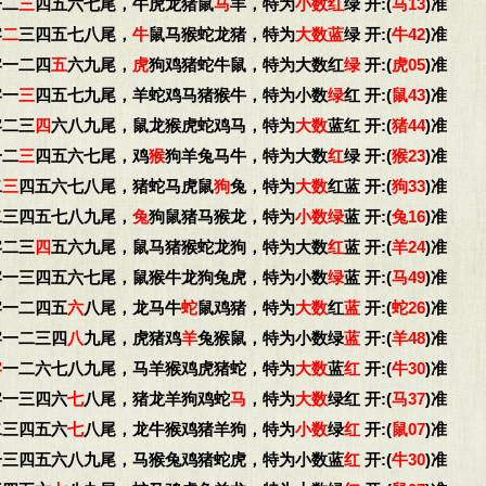
一二
三
四五六七尾，牛虎龙猪鼠
马
羊，特为
小数红
绿 开:(
马13
)准
零
二
三四五七八尾，
牛
鼠马猴蛇龙猪，特为
大数蓝
绿 开:(
牛42
)准
零一二四
五
六九尾，
虎
狗鸡猪蛇牛鼠，特为大数红
绿
开:(
虎05
)准
零一
三
四五七九尾，羊蛇鸡马猪猴牛，特为小数
绿
红 开:(
鼠43
)准
零二三
四
六八九尾，鼠龙猴虎蛇鸡马，特为
大数
蓝红 开:(
猪44
)准
一二
三
四五六七尾，鸡
猴
狗羊兔马牛，特为大数
红
绿 开:(
猴23
)准
二
三
四五六七八尾，猪蛇马虎鼠
狗
兔，特为
大数
红蓝 开:(
狗33
)准
:二三四五七八九尾，
兔
狗鼠猪马猴龙，特为
小数绿
蓝 开:(
兔16
)准
零二三
四
五六九尾，鼠马猪猴蛇龙狗，特为大数
红
蓝 开:(
羊24
)准
:零一三四五六七尾，鼠猴牛龙狗兔虎，特为小数
绿
蓝 开:(
马49
)准
零一二四五
六
八尾，龙马牛
蛇
鼠鸡猪，特为
大数
红
蓝
开:(
蛇26
)准
零一二三四
八
九尾，虎猪鸡
羊
兔猴鼠，特为小数绿
蓝
开:(
羊48
)准
零
一二六七八九尾，马羊猴鸡虎猪蛇，特为
大数
蓝
红
开:(
牛30
)准
零一三四六
七
八尾，猪龙羊狗鸡蛇
马
，特为
大数
绿红 开:(
马37
)准
二三四五六
七
八尾，龙牛猴鸡猪羊狗，特为
小数
绿
红
开:(
鼠07
)准
:一三四五六八九尾，马猴兔鸡猪蛇虎，特为小数蓝
红
开:(
牛30
)准