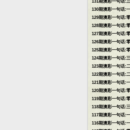
131期澳彩一句话:
130期澳彩一句话
129期澳彩一句话
128期澳彩一句话:
127期澳彩一句话:
126期澳彩一句话:
125期澳彩一句话
124期澳彩一句话:
123期澳彩一句话:
122期澳彩一句话
121期澳彩一句话:
120期澳彩一句话:
119期澳彩一句话:
118期澳彩一句话:
117期澳彩一句话:
116期澳彩一句话: