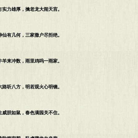
走四方实力雄厚，擒老龙大闹天宫。
天上神仙有几何，三家撒户尽拒绝。
闲看牛羊来冲数，雨里鸡呜一雨家。
眼观六路听八方，明若观火心明镜。
虎虎生威胆如鼠，春色满园关不住。