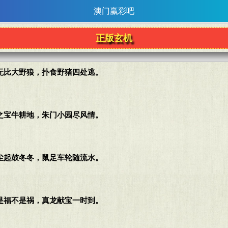
澳门赢彩吧
正版玄机
凶狠无比大野狼，扑食野猪四处逃。
农家之宝牛耕地，朱门小园尽风情。
七街尘起鼓冬冬，鼠足车轮随流水。
飞来是福不是祸，真龙献宝一时到。