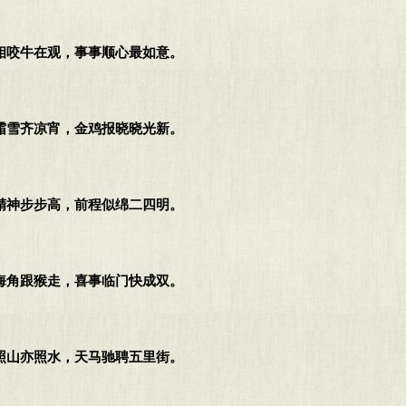
蛇鼠相咬牛在观，事事顺心最如意。
天涯霜雪齐凉宵，金鸡报晓晓光新。
龙马精神步步高，前程似绵二四明。
天涯海角跟猴走，喜事临门快成双。
旭日照山亦照水，天马驰聘五里街。