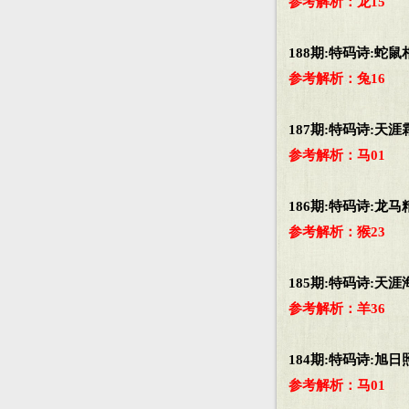
参考解析：龙15
188期:特码诗:
参考解析：兔16
187期:特码诗:
参考解析：马01
186期:特码诗:
参考解析：猴23
185期:特码诗:
参考解析：羊36
184期:特码诗:
参考解析：马01