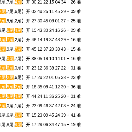
尾,7尾,
4尾
】开 30 21 22 15 04 34 + 26 准
2尾
,7尾,6尾】开 02 49 25 11 45 29 + 09 准
7尾
,9尾,2尾】开 27 30 45 08 01 37 + 25 准
8尾,
6尾
,
4尾
】开 19 43 39 24 16 26 + 29 准
4尾
,
7尾
,2尾】开 46 14 19 37 48 29 + 16 准
8尾
,9尾,
7尾
】开 45 12 37 20 38 43 + 15 准
2尾,
0尾
,7尾】开 38 05 19 10 14 01 + 16 准
8尾
,
6尾
,0尾】开 23 12 36 38 27 22 + 01 准
7尾
,
2尾
,6尾】开 17 29 22 01 05 38 + 23 准
1尾
,
5尾
,
2尾
】开 18 35 09 41 12 30 + 36 准
1尾
,
6尾
,
4尾
】开 44 24 11 36 25 20 + 01 准
2尾
,0尾,1尾】开 23 09 46 37 42 03 + 24 准
尾,6尾,
3尾
】开 15 23 09 45 24 39 + 41 准
尾,8尾,
9尾
】开 17 29 06 34 47 15 + 19 准