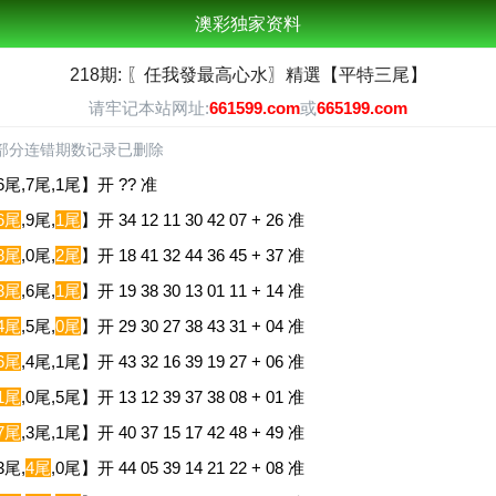
澳彩独家资料
218期: 〖任我發最高心水〗精選【平特三尾】
请牢记本站网址:
661599.com
或
665199.com
部分连错期数记录已删除
尾,7尾,1尾】开 ?? 准
6尾
,9尾,
1尾
】开 34 12 11 30 42 07 + 26 准
8尾
,0尾,
2尾
】开 18 41 32 44 36 45 + 37 准
3尾
,6尾,
1尾
】开 19 38 30 13 01 11 + 14 准
4尾
,5尾,
0尾
】开 29 30 27 38 43 31 + 04 准
6尾
,4尾,1尾】开 43 32 16 39 19 27 + 06 准
1尾
,0尾,5尾】开 13 12 39 37 38 08 + 01 准
7尾
,3尾,1尾】开 40 37 15 17 42 48 + 49 准
3尾,
4尾
,0尾】开 44 05 39 14 21 22 + 08 准