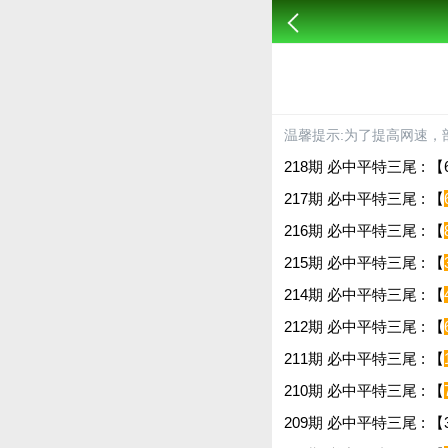
温馨提示:为了提高网速，
218期 必中平特三尾 : 【6
217期 必中平特三尾 : 【
216期 必中平特三尾 : 【
215期 必中平特三尾 : 【
214期 必中平特三尾 : 【
212期 必中平特三尾 : 【
211期 必中平特三尾 : 【
210期 必中平特三尾 : 【
209期 必中平特三尾 : 【