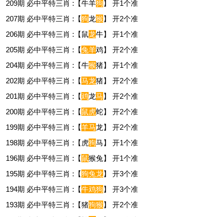
209期 必中平特三肖 :【牛羊
狗
】 开1个准
207期 必中平特三肖 :【
狗
龙
猴
】 开2个准
206期 必中平特三肖 :【鼠
龙
牛】 开1个准
205期 必中平特三肖 :【
兔
羊
鸡】 开2个准
204期 必中平特三肖 :【牛
猴
猪】 开1个准
202期 必中平特三肖 :【
马
龙
猪】 开2个准
201期 必中平特三肖 :【
鸡
龙
马
】 开2个准
200期 必中平特三肖 :【
鼠
虎
蛇】 开2个准
199期 必中平特三肖 :【
羊
马
龙】 开2个准
198期 必中平特三肖 :【虎
狗
马】 开1个准
196期 必中平特三肖 :【
鼠
猴兔】 开1个准
195期 必中平特三肖 :【
狗
兔
龙
】 开3个准
194期 必中平特三肖 :【
牛
鸡
狗
】 开3个准
193期 必中平特三肖 :【猪
狗
猴
】 开2个准