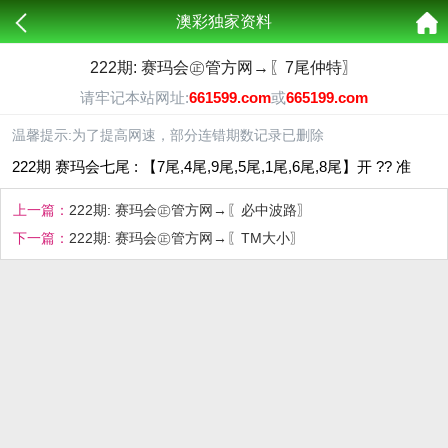
澳彩独家资料
222期: 赛玛会㊣管方网→〖7尾仲特〗
请牢记本站网址:
661599.com
或
665199.com
温馨提示:为了提高网速，部分连错期数记录已删除
222期 赛玛会七尾 : 【7尾,4尾,9尾,5尾,1尾,6尾,8尾】开 ?? 准
上一篇：
222期: 赛玛会㊣管方网→〖必中波路〗
下一篇：
222期: 赛玛会㊣管方网→〖TM大小〗