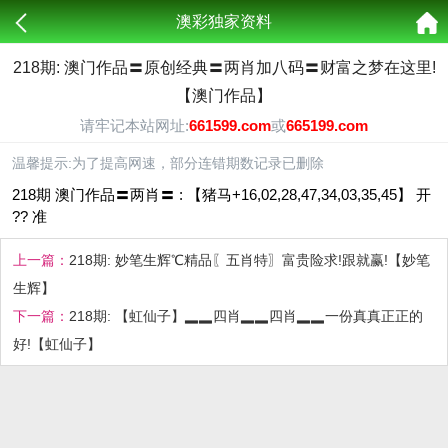
澳彩独家资料
218期: 澳门作品〓原创经典〓两肖加八码〓财富之梦在这里!
【澳门作品】
请牢记本站网址:
661599.com
或
665199.com
温馨提示:为了提高网速，部分连错期数记录已删除
218期 澳门作品〓两肖〓 : 【猪马+16,02,28,47,34,03,35,45】 开
?? 准
上一篇：
218期: 妙笔生辉℃精品〖五肖特〗富贵险求!跟就赢!【妙笔
生辉】
下一篇：
218期: 【虹仙子】▂▂四肖▂▂四肖▂▂一份真真正正的
好!【虹仙子】