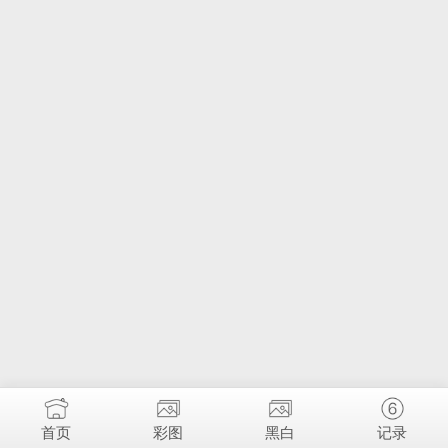
首页
彩图
黑白
记录