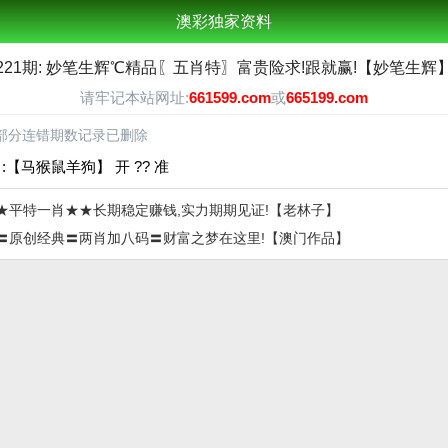
澳彩独家资料
221期: 妙笔生辉℃精品〖五肖特〗富贵险求!跟就赢!【妙笔生辉
请牢记本站网址:
661599.com
或
665199.com
部分连错期数记录已删除
:【马猴鼠羊狗】 开 ?? 准
子★★平特一肖★★长期稳定赚钱,实力期期见证!【老林子】
作品〓原创经典〓两肖加八码〓财富之梦在这里!【澳门作品】