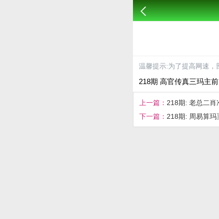
温馨提示:为了提高网速，
218期 高官传真三玛主前 : 【3
上一篇：
218期: 老总二
下一篇：
218期: 周易算